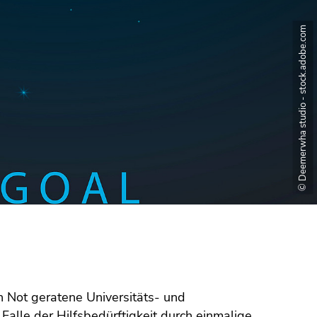
© Deemerwha studio - stock.adobe.com
in Not geratene Universitäts- und
alle der Hilfsbedürftigkeit durch einmalige