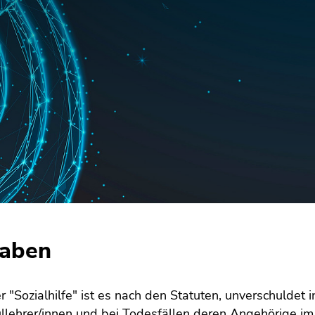
aben
 "Sozialhilfe" ist es nach den Statuten, unverschuldet 
lehrer/innen und bei Todesfällen deren Angehörige im F