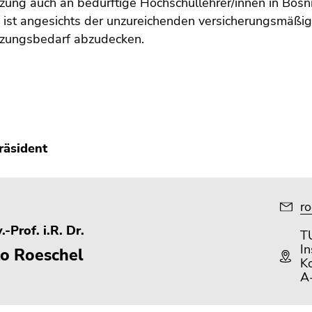
zung auch an bedürftige Hochschullehrer/innen in Bos
 ist angesichts der unzureichenden versicherungsmäßi
tzungsbedarf abzudecken.
räsident
ro
.-Prof. i.R. Dr.
T
In
to Roeschel
K
A