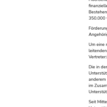
4)
finanziel
Zu
Bestehen
den
350.000 
Zusatzinformationen
(Zugriffstaste
Förderung
5)
Angehörig
Zu
den
Um eine 
Seiteneinstellungen
leitenden
(Benutzer/Sprache)
Vertreter
(Zugriffstaste
8)
Die in de
Zur
Unterstüt
Suche
anderem v
(Zugriffstaste
im Zusam
9)
Unterstü
Ende
Seit Mitt
dieses