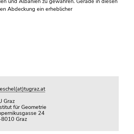
nien und Albanien zu gewähren. Gerade in diesen
gen Abdeckung ein erheblicher
eschel(at)tugraz.at
U Graz
stitut für Geometrie
opernikusgasse 24
-8010 Graz