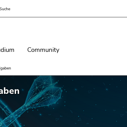
Suche
dium
Community
udium
Community
fgaben
aben